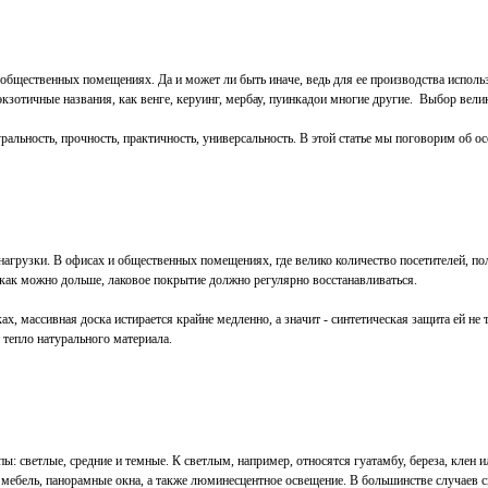
 общественных помещениях. Да и может ли быть иначе, ведь для ее производства использ
кзотичные названия, как венге, керуинг, мербау, пуинкадои многие другие. Выбор вели
ральность, прочность, практичность, универсальность. В этой статье мы поговорим об ос
агрузки. В офисах и общественных помещениях, где велико количество посетителей, по
д как можно дольше, лаковое покрытие должно регулярно восстанавливаться.
, массивная доска истирается крайне медленно, а значит - синтетическая защита ей не
 тепло натурального материала.
пы: светлые, средние и темные. К светлым, например, относятся гуатамбу, береза, клен
 мебель, панорамные окна, а также люминесцентное освещение. В большинстве случаев 