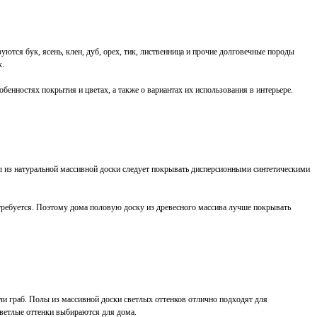
уются бук, ясень, клен, дуб, орех, тик, лиственница и прочие долговечные породы
к.
обенностях покрытия и цветах, а также о вариантах их использования в интерьере.
л из натуральной массивной доски следует покрывать дисперсионными синтетическими
 требуется. Поэтому дома половую доску из древесного массива лучше покрывать
 или граб. Полы из массивной доски светлых оттенков отлично подходят для
светлые оттенки выбираются для дома.