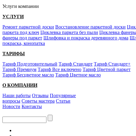
Услуги компании
УСЛУГИ
Ремонт паркетной доски
Восстановление паркетной доски
Цик
паркета под ключ
Циклевка паркета без пыли
Циклевка фанер
фанеры под паркет
Шлифовка и покраска деревянного дома
Шл
покраска, конопатка
ТАРИФЫ
Тариф Подготовительный
Тариф Стандарт
Тариф Стандарт+
Тариф Премиум
Тариф Все включено
Тариф Цветной паркет
Тариф Бесцветное масло
Тариф Цветное масло
О КОМПАНИИ
Наши работы
Отзывы
Популярные
вопросы
Советы мастера
Статьи
Новости
Контакты