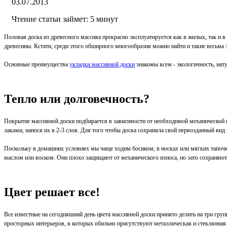
03.07.2013
Чтение статьи займет: 5 минут
Половая доска из древесного массива прекрасно эксплуатируется как в жилых, так и в
древесины. Кстати, среди этого обширного многообразия можно найти и такие весьма э
Основные преимущества
укладки массивной доски
знакомы всем - экологичность, нату
Тепло или долговечность?
Покрытие массивной доски подбирается в зависимости от необходимой механической н
лаками, нанося их в 2-3 слоя. Для того чтобы доска сохраняла свой первозданный ви
Поскольку в домашних условиях мы чаще ходим босиком, в носках или мягких тапочках
маслом или воском. Они плохо защищают от механического износа, но зато сохраняют
Цвет решает все!
Все известные на сегодняшний день цвета массивной доски принято делить на три груп
просторных интерьеров, в которых обильно присутствуют металлическая и стеклянная