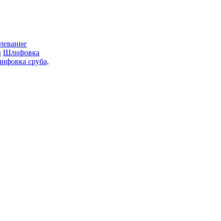
левание
ы
Шлифовка
ифовка сруба,