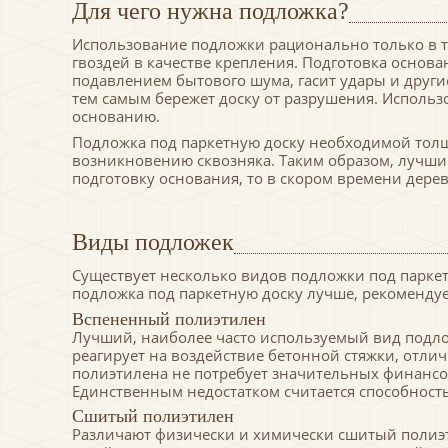
Для чего нужна подложка?
Использование подложки рационально только в то
гвоздей в качестве крепления. Подготовка основа
подавлением бытового шума, гасит удары и други
тем самым бережет доску от разрушения. Использ
основанию.
Подложка под паркетную доску необходимой толщ
возникновению сквозняка. Таким образом, лучший
подготовку основания, то в скором времени дер
Виды подложек
Существует несколько видов подложки под паркет
подложка под паркетную доску лучше, рекомендуе
Вспененный полиэтилен
Лучший, наиболее часто используемый вид подлож
реагирует на воздействие бетонной стяжки, отли
полиэтилена не потребует значительных финансо
Единственным недостатком считается способност
Сшитый полиэтилен
Различают физически и химически сшитый полиэт