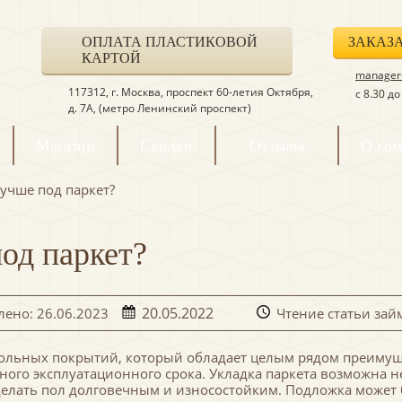
ОПЛАТА ПЛАСТИКОВОЙ
ЗАКАЗ
КАРТОЙ
manager@
117312, г. Москва, проспект 60-летия Октября,
с 8.30 д
д. 7А, (метро Ленинский проспект)
Магазин
Скидки
Отзывы
О ко
учше под паркет?
од паркет?
20.05.2022
ено: 26.06.2023
Чтение статьи зай
польных покрытий, который обладает целым рядом преиму
ного эксплуатационного срока. Укладка паркета возможна 
сделать пол долговечным и износостойким. Подложка может 