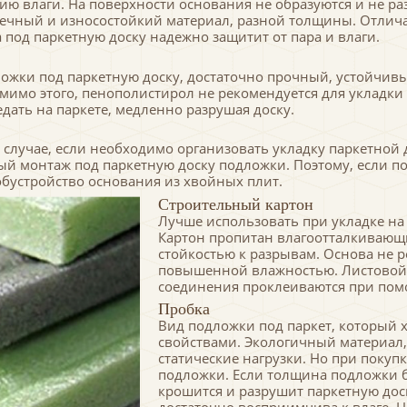
ию влаги. На поверхности основания не образуются и не ра
ечный и износостойкий материал, разной толщины. Отличае
под паркетную доску надежно защитит от пара и влаги.
ожки под паркетную доску, достаточно прочный, устойчивы
имо этого, пенополистирол не рекомендуется для укладки н
едать на паркете, медленно разрушая доску.
случае, если необходимо организовать укладку паркетной 
й монтаж под паркетную доску подложки. Поэтому, если по
обустройство основания из хвойных плит.
Строительный картон
Лучше использовать при укладке на
Картон пропитан влагоотталкивающи
стойкостью к разрывам. Основа не 
повышенной влажностью. Листовой 
соединения проклеиваются при пом
Пробка
Вид подложки под паркет, который
свойствами. Экологичный материал
статические нагрузки. Но при покуп
подложки. Если толщина подложки б
крошится и разрушит паркетную доск