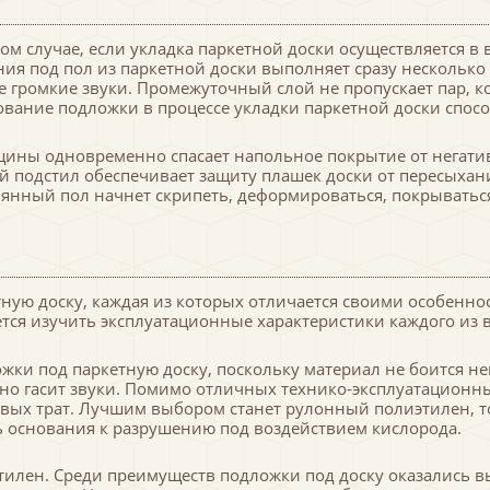
м случае, если укладка паркетной доски осуществляется в
ния под пол из паркетной доски выполняет сразу несколько
е громкие звуки. Промежуточный слой не пропускает пар, 
ование подложки в процессе укладки паркетной доски спос
ины одновременно спасает напольное покрытие от негативн
 подстил обеспечивает защиту плашек доски от пересыхани
евянный пол начнет скрипеть, деформироваться, покрывать
ную доску, каждая из которых отличается своими особеннос
тся изучить эксплуатационные характеристики каждого из 
ки под паркетную доску, поскольку материал не боится не
чно гасит звуки. Помимо отличных технико-эксплуатационны
вых трат. Лучшим выбором станет рулонный полиэтилен, т
ь основания к разрушению под воздействием кислорода.
илен. Среди преимуществ подложки под доску оказались вы