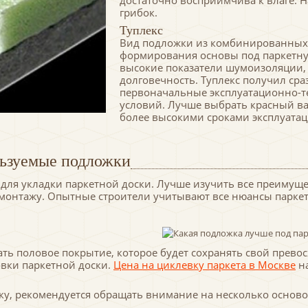
достаточно восприимчива к влаге. Н
грибок.
Туплекс
Вид подложки из комбинированных 
формирования основы под паркетную
высокие показатели шумоизоляции, 
долговечность. Туплекс получил сраз
первоначальные эксплуатационно-те
условий. Лучше выбрать красный вари
более высокими сроками эксплуатац
льзуемые подложки
ля укладки паркетной доски. Лучше изучить все преимущест
монтажу. Опытные строители учитывают все нюансы паркет
ать половое покрытие, которое будет сохранять свой прев
вки паркетной доски.
Цена на циклевку паркета в Москве
на
ку, рекомендуется обращать внимание на несколько основ