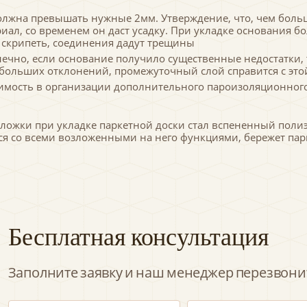
олжна превышать нужные 2мм. Утверждение, что, чем больш
иал, со временем он даст усадку. При укладке основания б
т скрипеть, соединения дадут трещины
ечно, если основание получило существенные недостатки, 
ебольших отклонений, промежуточный слой справится с это
димость в организации дополнительного пароизоляционного
ожки при укладке паркетной доски стал вспененный полиэ
ся со всеми возложенными на него функциями, бережет пар
Бесплатная консультация
Заполните заявку и наш менеджер перезвонит