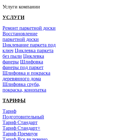
Услуги компании
УСЛУГИ
Ремонт паркетной доски
Восстановление
паркетной доски
Циклевание паркета под
ключ
Циклевка паркета
без пыли
Циклевка
фанеры
Шлифовка
фанеры под паркет
Шлифовка и покраска
деревянного дома
Шлифовка сруба,
покраска, конопатка
ТАРИФЫ
Тариф
Подготовительный
Тариф Стандарт
Тариф Стандарт+
Тариф Премиум
Тариф Все включено