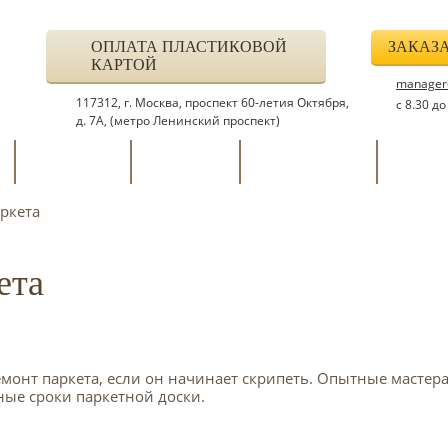
ОПЛАТА ПЛАСТИКОВОЙ
ЗАКАЗ
КАРТОЙ
manager@
117312, г. Москва, проспект 60-летия Октября,
с 8.30 д
д. 7А, (метро Ленинский проспект)
Магазин
Скидки
Отзывы
О ко
ркета
ета
емонт паркета, если он начинает скрипеть. Опытные мастер
ные сроки паркетной доски.