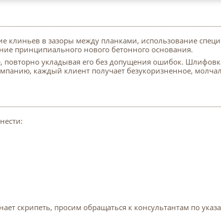
ние клиньев в зазоры между планками, использование спец
ние принципиального нового бетонного основания.
е, повторно укладывая его без допущения ошибок. Шлифовк
омпанию, каждый клиент получает безукоризненное, молча
нести:
нает скрипеть, просим обращаться к консультантам по ук