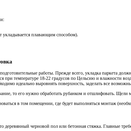
и:
ет укладывается плавающим способом).
товка
подготовительные работы. Прежде всего, укладка паркета должн
я при температуре 18-22 градусов по Цельсию и влажности возд
бходимо идеально выровнять поверхность, заделать все возможн
вание, то его нужно обработать рубанком и отшлифовать. Щели 
аться в том помещении, где будет выполняться монтаж (необход
о деревянный черновой пол или бетонная стяжка. Главные требо