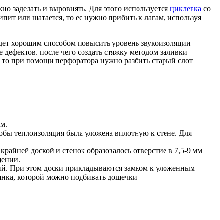
жно заделать и выровнять. Для этого используется
циклевка
со
ит или шатается, то ее нужно прибить к лагам, используя
дет хорошим способом повысить уровень звукоизоляции
 дефектов, после чего создать стяжку методом заливки
, то при помощи перфоратора нужно разбить старый слот
м.
тобы теплоизоляция была уложена вплотную к стене. Для
райней доской и стенок образовалось отверстие в 7,5-9 мм
щении.
ий. При этом доски прикладываются замком к уложенным
иянка, которой можно подбивать дощечки.