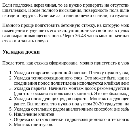
Если подложка деревянная, то ее нужно проверить на отсутстви
шпатлевкой. После полного высыхания, поверхность пола шлиф
гвозди и шурупы. Если же лаги или дощечки сгнили, то нужно
Намного проще подготовить бетонную стяжку, на которую мож
помещения и улучшить его эксплуатационные свойства в целом.
самовыравнивающегося пола. Через 36-48 часов можно начинат
стяжки и залить новую.
Укладка доски
После того, как стяжка сформирована, можно приступать к укл
Укладка гидроизоляционной пленки. Пленку нужно уклад
Укладка теплоизоляционного слоя. Это может быть как в
соединения полос полиэтилена используется клейкая лент
Укладка паркета. Начинать монтаж досок рекомендуется в
(для этого можно использовать клинья). Это необходимо
Укладка последующих рядов паркета. Монтаж следующего
ранее. Выполнять это нужно под углом 20-30 градусов, н
Укладка остальных рядом аналогичным способом (не забыв
Извлечение клинтев.
Обрезка остатков пленки гидроизоляционного и теплоиз
Монтаж плинтусов.