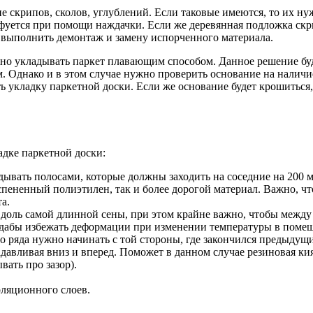
е скрипов, сколов, углублений. Если таковые имеются, то их ну
уется при помощи наждачки. Если же деревянная подложка скрип
 выполнить демонтаж и замену испорченного материала.
но укладывать паркет плавающим способом. Данное решение бу
 Однако и в этом случае нужно проверить основание на наличие
ь укладку паркетной доски. Если же основание будет крошиться
адке паркетной доски:
ывать полосами, которые должны заходить на соседние на 200 м
спененный полиэтилен, так и более дорогой материал. Важно, ч
а.
доль самой длинной сены, при этом крайне важно, чтобы между к
, дабы избежать деформации при изменении температуры в поме
 ряда нужно начинать с той стороны, где закончился предыдущ
адавливая вниз и вперед. Поможет в данном случае резиновая к
ать про зазор).
оляционного слоев.