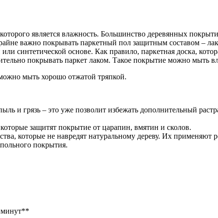
которого является влажность. Большинство деревянных покрыти
айне важно покрывать паркетный пол защитным составом – лак
или синтетической основе. Как правило, паркетная доска, котор
тельно покрывать паркет лаком. Такое покрытие можно мыть вл
 можно мыть хорошо отжатой тряпкой.
пыль и грязь – это уже позволит избежать дополнительный растра
 которые защитят покрытие от царапин, вмятин и сколов.
ва, которые не навредят натуральному дереву. Их применяют ред
апольного покрытия.
0 минут**