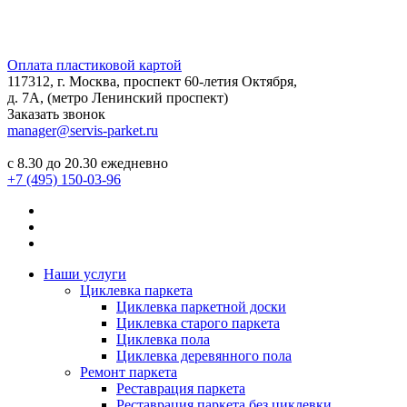
Оплата пластиковой картой
117312, г. Москва, проспект 60-летия Октября,
д. 7А, (метро Ленинский проспект)
Заказать звонок
manager@servis-parket.ru
с 8.30 до 20.30 ежедневно
+7 (495) 150-03-96
Наши услуги
Циклевка паркета
Циклевка паркетной доски
Циклевка старого паркета
Циклевка пола
Циклевка деревянного пола
Ремонт паркета
Реставрация паркета
Реставрация паркета без циклевки